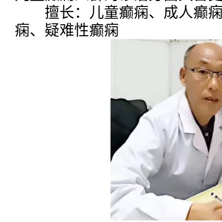
擅长：儿童癫痫、成人癫痫
痫、疑难性癫痫